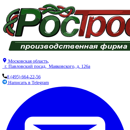
​Московск​ая область,
г. Павловский посад, ​Маяковского, д. 126а
8 (495) 664-22-56
Написать в Telegram