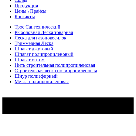
Склад
Продукция
Цены \ Прайсы
Контакты
Трос Сантехнический
Рыболовная Леска товарная
Леска для газонокосилок
Триммерная Леска
Шпагат джутовый
Шпагат полипропиленовый
Шпагат оптом
Нить строительная полипропиленовая
Строительная леска полипропиленовая
Шнур полиэфирный
Метла полипропиленовая