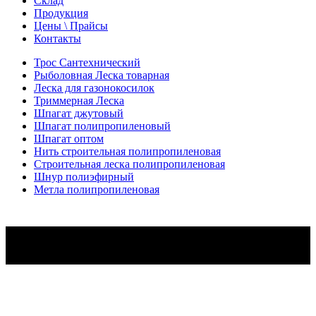
Склад
Продукция
Цены \ Прайсы
Контакты
Трос Сантехнический
Рыболовная Леска товарная
Леска для газонокосилок
Триммерная Леска
Шпагат джутовый
Шпагат полипропиленовый
Шпагат оптом
Нить строительная полипропиленовая
Строительная леска полипропиленовая
Шнур полиэфирный
Метла полипропиленовая