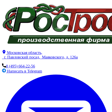
​Московск​ая область,
г. Павловский посад, ​Маяковского, д. 126а
8 (495) 664-22-56
Написать в Telegram